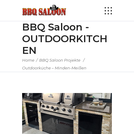
BBQ Saloon -
OUTDOORKITCH
EN
Home
/
BBQ Saloon Projekte
/
Outdoorküche – Minden-Meißen